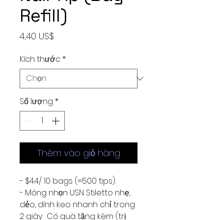
Refill)
Giá
4,40 US$
Kích thước
*
Số lượng
*
Thêm vào giỏ hàng
- $4.4/ 10 bags (=500 tips).
- Móng nhọn USN Stiletto nhẹ,
dẻo, dính keo nhanh chỉ trong
2 giây. Có quà tặng kèm (trị